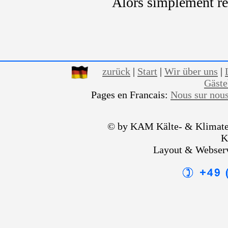
Alors simplement r
zurück
|
Start
|
Wir über uns
|
Gäst
Pages en Francais:
Nous sur nou
© by KAM Kälte- & Klimate
K
Layout & Webser