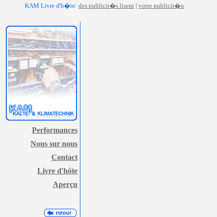
KAM Livre d'h�te:
des publicit�s lisent
|
votre publicit�n
Performances
Nous sur nous
Contact
Livre d'hôte
Aperçu