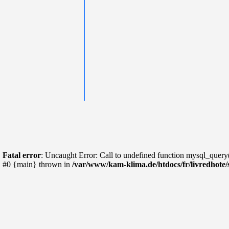
Fatal error
: Uncaught Error: Call to undefined function mysql_query
#0 {main} thrown in
/var/www/kam-klima.de/htdocs/fr/livredhote