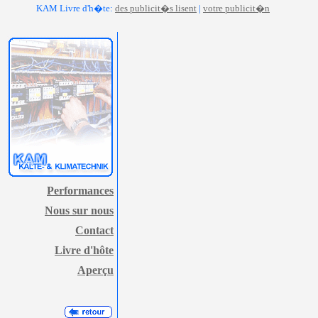
KAM Livre d'h�te:
des publicit�s lisent
|
votre publicit�n
Performances
Nous sur nous
Contact
Livre d'hôte
Aperçu