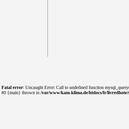
Fatal error
: Uncaught Error: Call to undefined function mysql_query
#0 {main} thrown in
/var/www/kam-klima.de/htdocs/fr/livredhote