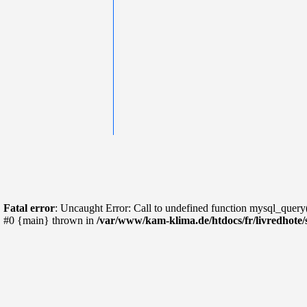
Fatal error
: Uncaught Error: Call to undefined function mysql_query
#0 {main} thrown in
/var/www/kam-klima.de/htdocs/fr/livredhote