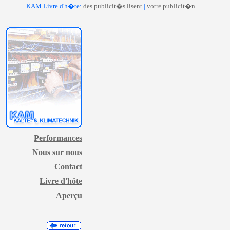
KAM Livre d'h�te:
des publicit�s lisent
|
votre publicit�n
Performances
Nous sur nous
Contact
Livre d'hôte
Aperçu