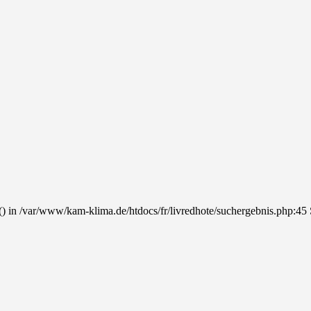
() in /var/www/kam-klima.de/htdocs/fr/livredhote/suchergebnis.php:45