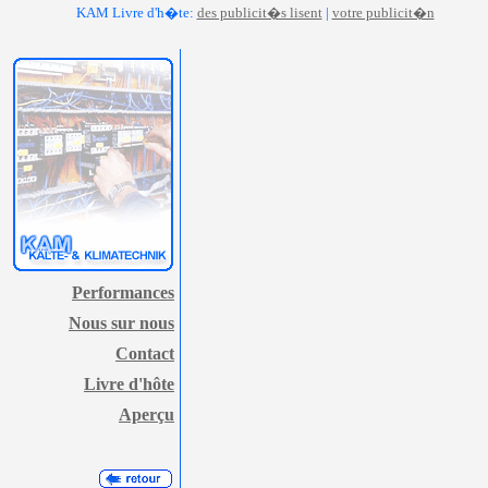
KAM Livre d'h�te:
des publicit�s lisent
|
votre publicit�n
Performances
Nous sur nous
Contact
Livre d'hôte
Aperçu