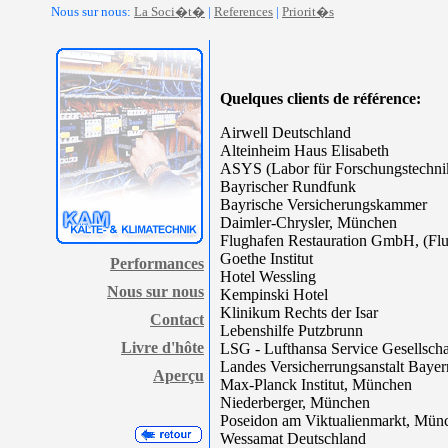
Nous sur nous:
La Soci�t�
|
References
|
Priorit�s
Quelques clients de référence:
Airwell Deutschland
Alteinheim Haus Elisabeth
ASYS (Labor für Forschungstechni
Bayrischer Rundfunk
Bayrische Versicherungskammer
Daimler-Chrysler, München
Flughafen Restauration GmbH, (Fl
Goethe Institut
Performances
Hotel Wessling
Nous sur nous
Kempinski Hotel
Klinikum Rechts der Isar
Contact
Lebenshilfe Putzbrunn
Livre d'hôte
LSG - Lufthansa Service Gesellscha
Landes Versicherrungsanstalt Bayer
Aperçu
Max-Planck Institut, München
Niederberger, München
Poseidon am Viktualienmarkt, Mün
Wessamat Deutschland