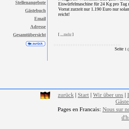
Stellenangebote
Eiswürfelmaschine für 24 Kg pro Tag 
Vorrat zurzeit nur 1.190 Euro nur sola
Gästebuch
reicht!
Email
Adresse
[
... mehr
]
Gesamtübersicht
: : : : : : : : : : : : : : : : : : : : : : : : : : : : : : : : : : : : : : :
Seite
1 
zurück
|
Start
|
Wir über uns
|
Gäst
Pages en Francais:
Nous sur n
d'