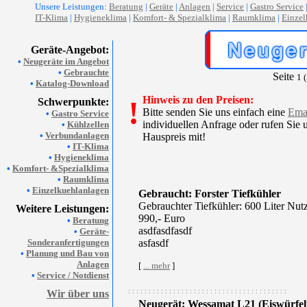
Unsere Leistungen:
Beratung
|
Geräte
|
Anlagen
|
Service
|
Gastro Service
IT-Klima
|
Hygieneklima
|
Komfort- & Spezialklima
|
Raumklima
|
Einzel
Geräte-Angebot:
•
Neugeräte im Angebot
•
Gebrauchte
Seite
1 
•
Katalog-Download
Hinweis zu den Preisen:
!
Schwerpunkte:
Bitte senden Sie uns einfach eine
Ema
•
Gastro Service
individuellen Anfrage oder rufen Sie u
•
Kühlzellen
•
Verbundanlagen
Hauspreis mit!
•
IT-Klima
•
Hygieneklima
•
Komfort- &Spezialklima
•
Raumklima
•
Einzelkuehlanlagen
Gebraucht: Forster Tiefkühler
Gebrauchter Tiefkühler: 600 Liter Nut
Weitere Leistungen:
990,- Euro
•
Beratung
asdfasdfasdf
•
Geräte-
Sonderanfertigungen
asfasdf
•
Planung und Bau von
Anlagen
[
... mehr
]
•
Service / Notdienst
: : : : : : : : : : : : : : : : : : : : : : : : : : : : : : : : : : : : : : :
Wir über uns
Neugerät: Wessamat L21 (Eiswürfel