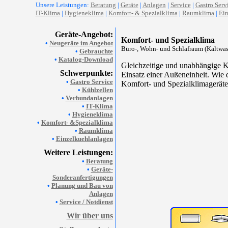
Unsere Leistungen:
Beratung
|
Geräte
|
Anlagen
|
Service
|
Gastro Serv
IT-Klima
|
Hygieneklima
|
Komfort- & Spezialklima
|
Raumklima
|
Ein
Geräte-Angebot:
Komfort- und Spezialklima
•
Neugeräte im Angebot
Büro-, Wohn- und Schlafraum (Kaltwasse
•
Gebrauchte
•
Katalog-Download
Gleichzeitige und unabhängige K
Schwerpunkte:
Einsatz einer Außeneinheit. Wie 
•
Gastro Service
Komfort- und Spezialklimageräte 
•
Kühlzellen
•
Verbundanlagen
•
IT-Klima
•
Hygieneklima
•
Komfort- &Spezialklima
•
Raumklima
•
Einzelkuehlanlagen
Weitere Leistungen:
•
Beratung
•
Geräte-
Sonderanfertigungen
•
Planung und Bau von
Anlagen
•
Service / Notdienst
Wir über uns