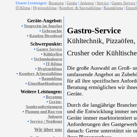
Unsere Leistungen:
Beratung
|
Geräte
|
Anlagen
|
Service
|
Gastro Service
IT-Klima
|
Hygieneklima
|
Komfort- & Spezialklima
|
Raumklima
|
Einzel
Geräte-Angebot:
•
Neugeräte im Angebot
Gastro-Service
•
Gebrauchte
•
Katalog-Download
Kühltechnik, Pizzaöfen, 
Schwerpunkte:
•
Gastro Service
Crusher oder Kühltisch
•
Kühlzellen
•
Verbundanlagen
•
IT-Klima
Die große Auswahl an Groß- un
•
Hygieneklima
•
Komfort- &Spezialklima
umfassende Angebot an Zubehö
•
Raumklima
für all ihre spezifischen Anfo
•
Einzelkuehlanlagen
Beratung ermöglichen wir ihnen
Weitere Leistungen:
Geräte.
•
Beratung
•
Geräte-
Durch die langjährige Branchen
Sonderanfertigungen
und die Entwicklung immer neu
•
Planung und Bau von
Anlagen
Geräte immer marktorientiert u
•
Service / Notdienst
Anforderungen des Gastgewerbe
Wir über uns
danach: Gerne unterstützt sie 