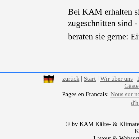
Bei KAM erhalten si
zugeschnitten sind -
beraten sie gerne: E
zurück
|
Start
|
Wir über uns
|
Gäst
Pages en Francais:
Nous sur n
d'
© by KAM Kälte- & Klimate
K
Layout & Webser