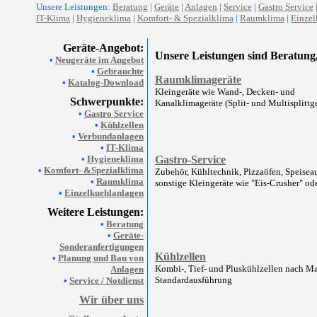
Unsere Leistungen:
Beratung
|
Geräte
|
Anlagen
|
Service
|
Gastro Service
IT-Klima
|
Hygieneklima
|
Komfort- & Spezialklima
|
Raumklima
|
Einzel
Geräte-Angebot:
Unsere Leistungen sind Beratung
•
Neugeräte im Angebot
•
Gebrauchte
Raumklimageräte
•
Katalog-Download
Kleingeräte wie Wand-, Decken- und
Schwerpunkte:
Kanalklimageräte (Split- und Multisplittge
•
Gastro Service
•
Kühlzellen
•
Verbundanlagen
•
IT-Klima
•
Hygieneklima
Gastro-Service
•
Komfort- &Spezialklima
Zubehör, Kühltechnik, Pizzaöfen, Speise
•
Raumklima
sonstige Kleingeräte wie "Eis-Crusher" od
•
Einzelkuehlanlagen
Weitere Leistungen:
•
Beratung
•
Geräte-
Sonderanfertigungen
Kühlzellen
•
Planung und Bau von
Kombi-, Tief- und Pluskühlzellen nach M
Anlagen
Standardausführung
•
Service / Notdienst
Wir über uns