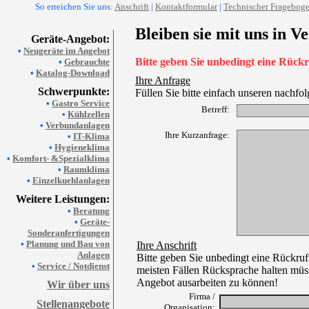
So erreichen Sie uns:
Anschrift
|
Kontaktformular
|
Technischer Fragebog
Bleiben sie mit uns in V
Geräte-Angebot:
•
Neugeräte im Angebot
Bitte geben Sie unbedingt eine Rüc
•
Gebrauchte
•
Katalog-Download
Ihre Anfrage
Schwerpunkte:
Füllen Sie bitte einfach unseren nachfo
•
Gastro Service
Betreff:
•
Kühlzellen
•
Verbundanlagen
Ihre Kurzanfrage:
•
IT-Klima
•
Hygieneklima
•
Komfort- &Spezialklima
•
Raumklima
•
Einzelkuehlanlagen
Weitere Leistungen:
•
Beratung
•
Geräte-
Sonderanfertigungen
•
Planung und Bau von
Ihre Anschrift
Anlagen
Bitte geben Sie unbedingt eine Rückru
•
Service / Notdienst
meisten Fällen Rücksprache halten müss
Angebot ausarbeiten zu können!
Wir über uns
Firma /
Stellenangebote
Organisation: