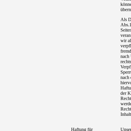
könne
über
Als D
Abs.1
Seite
veran
wir a
verpf
fremd
nach 
recht
Verpf
Sperr
nach 
hierv
Haftu
der K
Recht
werde
Recht
Inhal
Haftung für
Unser