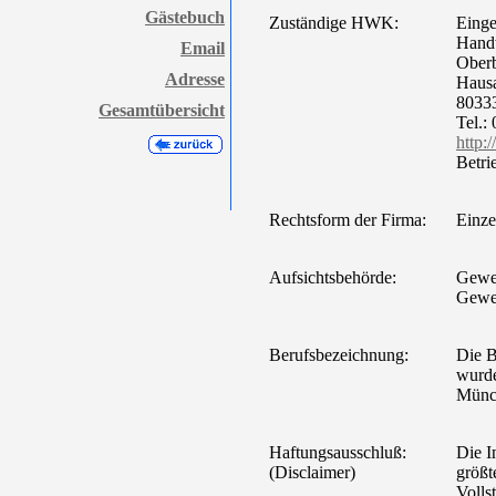
Gästebuch
Zuständige HWK:
Einge
Hand
Email
Ober
Adresse
Hausa
8033
Gesamtübersicht
Tel.:
http
Betri
Rechtsform der Firma:
Einze
Aufsichtsbehörde:
Gewer
Gewe
Berufsbezeichnung:
Die B
wurd
Münc
Haftungsausschluß:
Die I
(Disclaimer)
größte
Volls