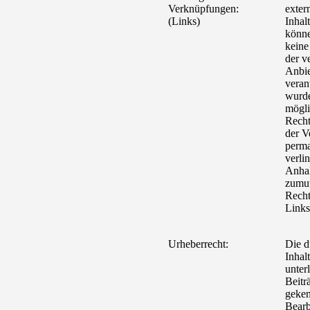
Verknüpfungen:
exter
(Links)
Inhal
könne
keine
der ve
Anbie
veran
wurde
mögli
Recht
der V
perma
verli
Anhal
zumut
Recht
Links
Urheberrecht:
Die d
Inhal
unter
Beitr
geken
Bearb