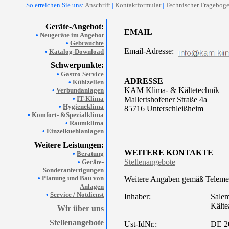
So erreichen Sie uns:
Anschrift
|
Kontaktformular
|
Technischer Fragebog
Geräte-Angebot:
EMAIL
•
Neugeräte im Angebot
•
Gebrauchte
Email-Adresse:
•
Katalog-Download
Schwerpunkte:
•
Gastro Service
ADRESSE
•
Kühlzellen
KAM Klima- & Kältetechnik
•
Verbundanlagen
•
IT-Klima
Mallertshofener Straße 4a
•
Hygieneklima
85716 Unterschleißheim
•
Komfort- &Spezialklima
•
Raumklima
•
Einzelkuehlanlagen
Weitere Leistungen:
WEITERE KONTAKTE
•
Beratung
Stellenangebote
•
Geräte-
Sonderanfertigungen
•
Planung und Bau von
Weitere Angaben gemäß Teleme
Anlagen
•
Service / Notdienst
Inhaber:
Sale
Kälte
Wir über uns
Stellenangebote
Ust-IdNr.:
DE 2