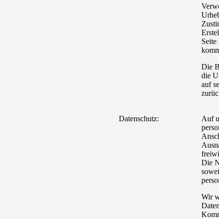
Verwe
Urheb
Zusti
Erste
Seite
komme
Die B
die U
auf s
zurüc
Datenschutz:
Auf u
perso
Ansch
Ausna
freiw
Die N
sowei
perso
Wir w
Daten
Komm