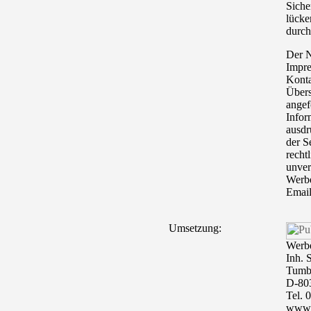
Siche
lücke
durch
Der 
Impre
Konta
Übers
angef
Infor
ausdr
der S
rechtl
unver
Werbe
Email
Umsetzung:
Werbe
Inh. 
Tumbl
D-80
Tel. 
www.p