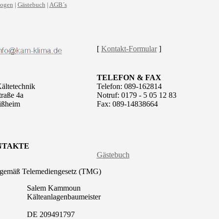
bogen
|
Gästebuch
|
AGB´s
[
Kontakt-Formular
]
TELEFON & FAX
ltetechnik
Telefon: 089-162814
traße 4a
Notruf: 0179 - 5 05 12 83
ißheim
Fax: 089-14838664
NTAKTE
Gästebuch
 gemäß Telemediengesetz (TMG)
Salem Kammoun
Kälteanlagenbaumeister
DE 209491797