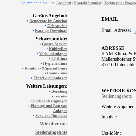
So erreichen Sie uns:
Anschrift
|
Kontaktformular
|
Technischer Frage
Geräte-Angebot:
EMAIL
•
Neugeräte im Angebot
•
Gebrauchte
Email-Adresse:
•
Katalog-Download
Schwerpunkte:
•
Gastro Service
ADRESSE
•
Kühlzellen
KAM Klima- & Kä
•
Verbundanlagen
•
IT-Klima
Mallertshofener S
•
Hygieneklima
85716 Unterschle
•
Komfort- &Spezialklima
•
Raumklima
•
Einzelkuehlanlagen
Weitere Leistungen:
WEITERE KO
•
Beratung
Stellenangebote
•
Geräte-
Sonderanfertigungen
•
Planung und Bau von
Weitere Angaben
Anlagen
•
Service / Notdienst
Inhaber:
Wir über uns
Stellenangebote
Ust-IdNr.: