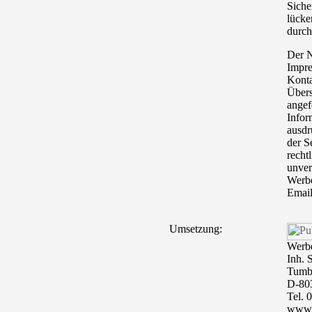
Siche
lücke
durch
Der 
Impre
Konta
Übers
angef
Infor
ausdr
der S
rechtl
unver
Werbe
Email
Umsetzung:
Werbe
Inh. 
Tumbl
D-80
Tel. 
www.p