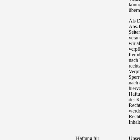
könne
über
Als D
Abs.1
Seite
veran
wir a
verpf
fremd
nach 
recht
Verpf
Sperr
nach 
hierv
Haftu
der K
Recht
werde
Recht
Inhal
Haftung für
Unser