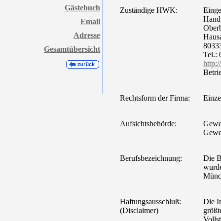
Gästebuch
Zuständige HWK:
Einge
Hand
Email
Ober
Adresse
Hausa
8033
Gesamtübersicht
Tel.:
http
Betri
Rechtsform der Firma:
Einze
Aufsichtsbehörde:
Gewer
Gewe
Berufsbezeichnung:
Die B
wurd
Münc
Haftungsausschluß:
Die I
(Disclaimer)
größte
Volls