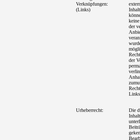
Verknüpfungen:
exter
(Links)
Inhal
könne
keine
der ve
Anbie
veran
wurde
mögli
Recht
der V
perma
verli
Anhal
zumut
Recht
Links
Urheberrecht:
Die d
Inhal
unter
Beitr
geken
Bearb