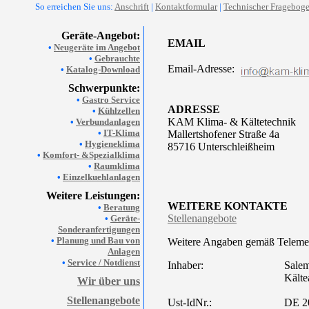
So erreichen Sie uns:
Anschrift
|
Kontaktformular
|
Technischer Fragebog
Geräte-Angebot:
EMAIL
•
Neugeräte im Angebot
•
Gebrauchte
Email-Adresse:
•
Katalog-Download
Schwerpunkte:
•
Gastro Service
ADRESSE
•
Kühlzellen
KAM Klima- & Kältetechnik
•
Verbundanlagen
•
IT-Klima
Mallertshofener Straße 4a
•
Hygieneklima
85716 Unterschleißheim
•
Komfort- &Spezialklima
•
Raumklima
•
Einzelkuehlanlagen
Weitere Leistungen:
WEITERE KONTAKTE
•
Beratung
Stellenangebote
•
Geräte-
Sonderanfertigungen
•
Planung und Bau von
Weitere Angaben gemäß Teleme
Anlagen
•
Service / Notdienst
Inhaber:
Sale
Kälte
Wir über uns
Stellenangebote
Ust-IdNr.:
DE 2