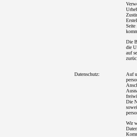
Verwe
Urheb
Zusti
Erste
Seite
komme
Die B
die U
auf s
zurüc
Datenschutz:
Auf u
perso
Ansch
Ausna
freiw
Die N
sowei
perso
Wir w
Daten
Komm