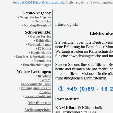
Jobs bei KAM Kälte- & Klimatechnik:
Stellenangebote
|
Bewerbungsform
Geräte-Angebot:
•
Neugeräte im Angebot
•
Gebrauchte
frühstmöglich:
•
Katalog-Download
Schwerpunkte:
Elektronike
•
Gastro Service
•
Kühlzellen
Sie verfügen über gute Deutschkenn
•
Verbundanlagen
neue Erfahrung im Bereich der Mon
•
IT-Klima
Wartungsarbeiten an Kältetechnisc
•
Hygieneklima
Sie eine abwechslungsreiche und int
•
Komfort- &Spezialklima
•
Raumklima
Senden Sie uns Ihre schriftlichen 
•
Einzelkuehlanlagen
heute und verraten Sie uns mehr übe
Weitere Leistungen:
Ihre beruflichen Visionen für die nä
•
Beratung
frühestmöglichen Eintrittstermin.
•
Geräte-
Sonderanfertigungen
•
Planung und Bau von
Anlagen
•
Service / Notdienst
Postanschrift:
Wir über uns
KAM Klima- & Kältetechnik
Stellenangebote
Mallertshofener Straße 4a