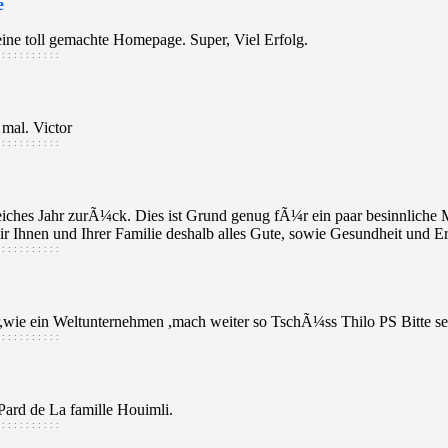
e
ine toll gemachte Homepage. Super, Viel Erfolg.
 : : : : : : : : :
 mal. Victor
 : : : : : : : : :
reiches Jahr zurÃ¼ck. Dies ist Grund genug fÃ¼r ein paar besinnlic
Ihnen und Ihrer Familie deshalb alles Gute, sowie Gesundheit und E
 : : : : : : : : :
,wie ein Weltunternehmen ,mach weiter so TschÃ¼ss Thilo PS Bitte se
 : : : : : : : : :
Pard de La famille Houimli.
 : : : : : : : : :