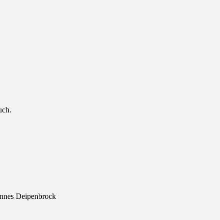
uch.
hannes Deipenbrock