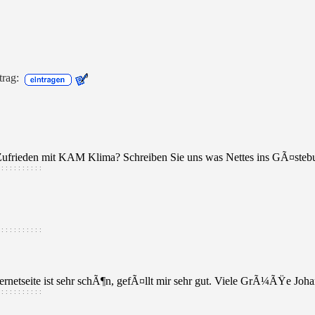
trag:
Zufrieden mit KAM Klima? Schreiben Sie uns was Nettes ins GÃ¤steb
 : : : : : : : : :
 : : : : : : : : :
ernetseite ist sehr schÃ¶n, gefÃ¤llt mir sehr gut. Viele GrÃ¼ÃŸe Jo
 : : : : : : : : :