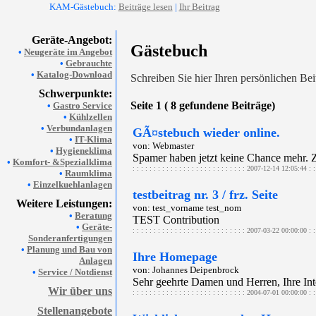
KAM-Gästebuch:
Beiträge lesen
|
Ihr Beitrag
Geräte-Angebot:
Gästebuch
•
Neugeräte im Angebot
•
Gebrauchte
•
Katalog-Download
Schreiben Sie hier Ihren persönlichen Bei
Schwerpunkte:
Seite 1 ( 8 gefundene Beiträge)
•
Gastro Service
•
Kühlzellen
•
Verbundanlagen
GÃ¤stebuch wieder online.
•
IT-Klima
von: Webmaster
•
Hygieneklima
Spamer haben jetzt keine Chance mehr. 
•
Komfort- &Spezialklima
: : : : : : : : : : : : : : : : : : : : : : : : : : : 2007-12-14 12:05:44 : : :
•
Raumklima
•
Einzelkuehlanlagen
testbeitrag nr. 3 / frz. Seite
Weitere Leistungen:
von: test_vorname test_nom
•
Beratung
TEST Contribution
•
Geräte-
: : : : : : : : : : : : : : : : : : : : : : : : : : : 2007-03-22 00:00:00 : : :
Sonderanfertigungen
•
Planung und Bau von
Ihre Homepage
Anlagen
von: Johannes Deipenbrock
•
Service / Notdienst
Sehr geehrte Damen und Herren, Ihre Int
Wir über uns
: : : : : : : : : : : : : : : : : : : : : : : : : : : 2004-07-01 00:00:00 : : :
Stellenangebote