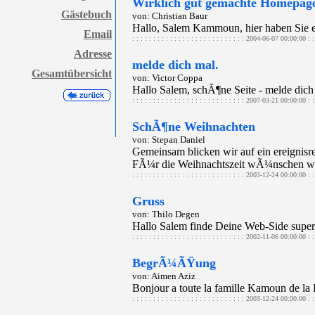
Wirklich gut gemachte Homepag
Gästebuch
von: Christian Baur
Hallo, Salem Kammoun, hier haben Sie e
Email
: : : : : : : : : : : : : : : : : : : : : : : : : : : 2004-06-07 00:00:00 : : :
Adresse
melde dich mal.
Gesamtübersicht
von: Victor Coppa
Hallo Salem, schÃ¶ne Seite - melde dich
: : : : : : : : : : : : : : : : : : : : : : : : : : : 2007-03-21 00:00:00 : : :
SchÃ¶ne Weihnachten
von: Stepan Daniel
Gemeinsam blicken wir auf ein ereignis
FÃ¼r die Weihnachtszeit wÃ¼nschen wir 
: : : : : : : : : : : : : : : : : : : : : : : : : : : 2003-12-24 00:00:00 : : :
Gruss
von: Thilo Degen
Hallo Salem finde Deine Web-Side super
: : : : : : : : : : : : : : : : : : : : : : : : : : : 2002-11-06 00:00:00 : : :
BegrÃ¼ÃŸung
von: Aimen Aziz
Bonjour a toute la famille Kamoun de la 
: : : : : : : : : : : : : : : : : : : : : : : : : : : 2003-12-24 00:00:00 : : :