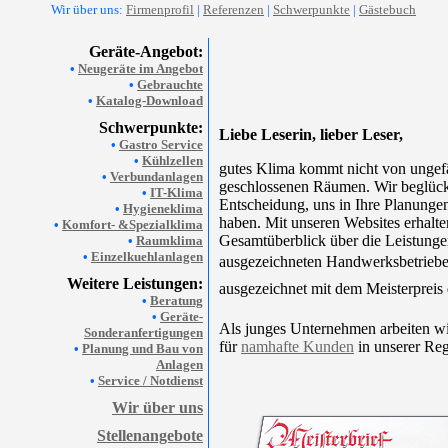
Wir über uns:
Firmenprofil
|
Referenzen
|
Schwerpunkte
|
Gästebuch
Geräte-Angebot:
•
Neugeräte im Angebot
•
Gebrauchte
•
Katalog-Download
Schwerpunkte:
Liebe Leserin, lieber Leser,
•
Gastro Service
•
Kühlzellen
gutes Klima kommt nicht von ungefä
•
Verbundanlagen
geschlossenen Räumen. Wir beglück
•
IT-Klima
Entscheidung, uns in Ihre Planunge
•
Hygieneklima
haben. Mit unseren Websites erhalte
•
Komfort- &Spezialklima
Gesamtüberblick über die Leistunge
•
Raumklima
•
Einzelkuehlanlagen
ausgezeichneten Handwerksbetriebe
Weitere Leistungen:
ausgezeichnet mit dem Meisterpreis
•
Beratung
•
Geräte-
Als junges Unternehmen arbeiten wir
Sonderanfertigungen
für
namhafte Kunden
in unserer Reg
•
Planung und Bau von
Anlagen
•
Service / Notdienst
Wir über uns
Stellenangebote