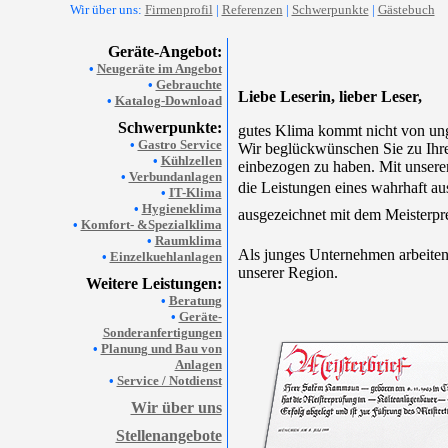
Wir über uns:
Firmenprofil
|
Referenzen
|
Schwerpunkte
|
Gästebuch
Geräte-Angebot:
•
Neugeräte im Angebot
•
Gebrauchte
Liebe Leserin, lieber Leser,
•
Katalog-Download
Schwerpunkte:
gutes Klima kommt nicht von ung
•
Gastro Service
Wir beglückwünschen Sie zu Ihre
•
Kühlzellen
einbezogen zu haben. Mit unsere
•
Verbundanlagen
die Leistungen eines wahrhaft a
•
IT-Klima
•
Hygieneklima
ausgezeichnet mit dem Meisterpr
•
Komfort- &Spezialklima
•
Raumklima
Als junges Unternehmen arbeiten 
•
Einzelkuehlanlagen
unserer Region.
Weitere Leistungen:
•
Beratung
•
Geräte-
Sonderanfertigungen
•
Planung und Bau von
Anlagen
•
Service / Notdienst
Wir über uns
Stellenangebote