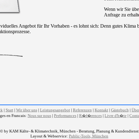
Wenn wir Sie über
Anfrage zu erhalt
ividuelles Angebot für Ihr Vorhaben - es lohnt sich: Denn gutes Klima 
ktionsprozesse.
ck
|
Start
|
Wir über uns
|
Leistungsangebot
|
Referenzen
|
Kontakt
|
Gästebuch
|
Über
ges en Francais:
Nous sur nous
|
Performances
|
R�f�rences
|
Livre d'h�te
|
Conta
© by KAM Kälte- & Klimatechnik, München - Beratung, Planung & Kundendienst
Layout & Webservice:
Public-Tools, München